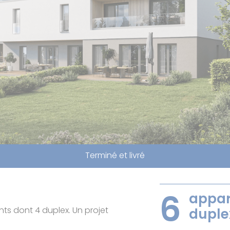
Terminé et livré
appar
6
s dont 4 duplex. Un projet
duple