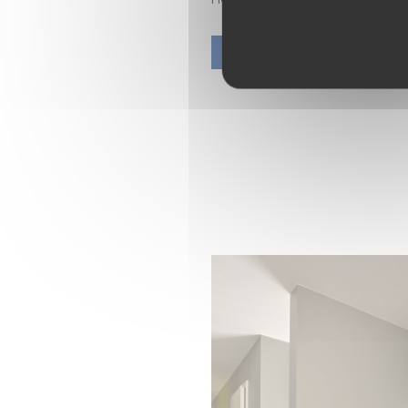
naturel préservé, tout en é
DÉCOUVRIR LE PROJET