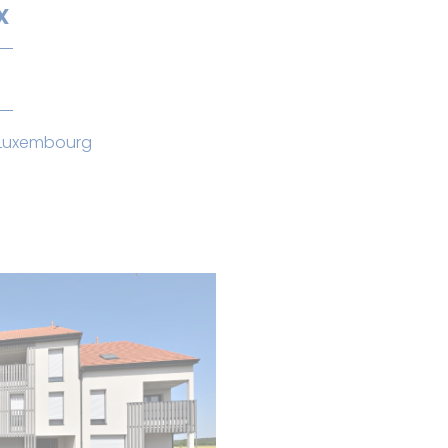
x
 Luxembourg