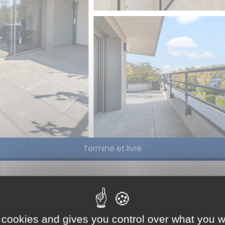
Terminé et livré
orea
résid
3
 parc Vantoux, nos 3 petites
(45 a
de vie unique, en bordure d’un espace
 cookies and gives you control over what you w