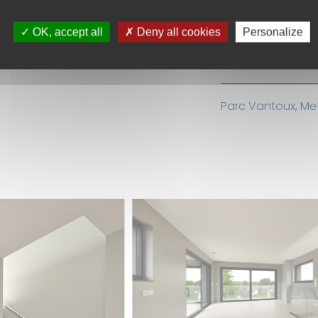
tant proche de Metz.
Résidences A : liv
OK, accept all
Deny all cookies
Personalize
Résidences B : liv
Résidences C : li
Parc Vantoux, Me